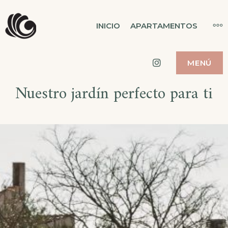
Saltar
MAS CUSI
MÁ
INICIO
APARTAMENTOS
al
MAS CUSI
contenido
Instagram
MENÚ
Nuestro jardín perfecto para ti