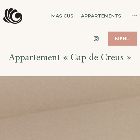
Skip
MAS CUSI
MO
MAS CUSI
APPARTEMENTS
to
MAS CUSI
content
Instagram
MENU
Appartement « Cap de Creus »