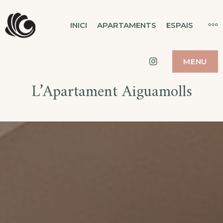
Skip
MAS CUSI
MO
INICI
APARTAMENTS
ESPAIS
to
EVENTS & APARTAMENTS
content
Instagram
MENU
L’Apartament Aiguamolls