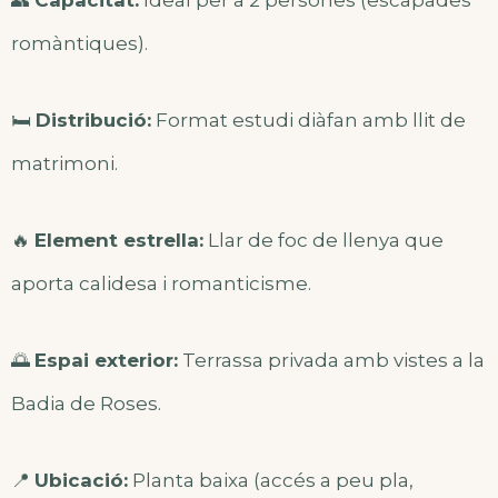
👥
Capacitat:
Ideal per a 2 persones (escapades
romàntiques).
🛏️
Distribució:
Format estudi diàfan amb llit de
matrimoni.
🔥
Element estrella:
Llar de foc de llenya que
aporta calidesa i romanticisme.
🌅
Espai exterior:
Terrassa privada amb vistes a la
Badia de Roses.
📍
Ubicació:
Planta baixa (accés a peu pla,