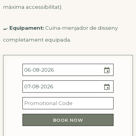
màxima accessibilitat).
🍳
Equipament:
Cuina-menjador de disseny
completament equipada.
event
event