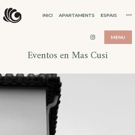
Skip
MAS CUSI
MO
INICI
APARTAMENTS
ESPAIS
to
EVENTS & APARTAMENTS
content
Instagram
MENU
Eventos en Mas Cusi